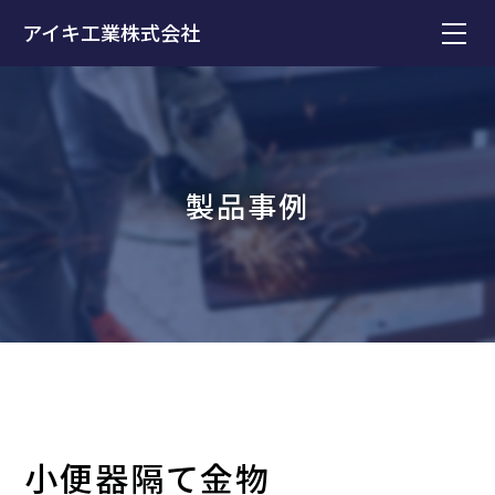
アイキ工業株式会社
製品事例
小便器隔て金物